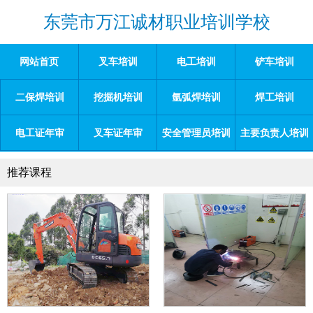
东莞市万江诚材职业培训学校
网站首页
叉车培训
电工培训
铲车培训
二保焊培训
挖掘机培训
氩弧焊培训
焊工培训
电工证年审
叉车证年审
安全管理员培训
主要负责人培训
推荐课程