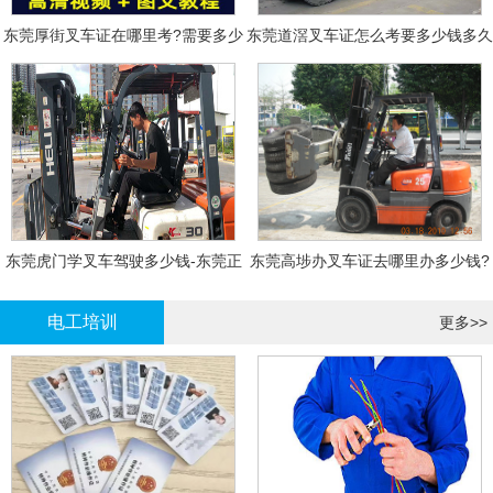
东莞厚街叉车证在哪里考?需要多少
东莞道滘叉车证怎么考要多少钱多久
钱?
拿证
东莞虎门学叉车驾驶多少钱-东莞正
东莞高埗办叉车证去哪里办多少钱?
规叉车培训
电工培训
更多>>