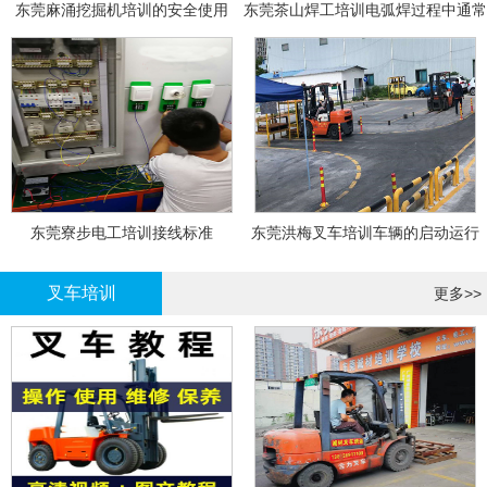
东莞麻涌挖掘机培训的安全使用
东莞茶山焊工培训电弧焊过程中通常
会采取以下措施
东莞寮步电工培训接线标准
东莞洪梅叉车培训车辆的启动运行
叉车培训
更多>>