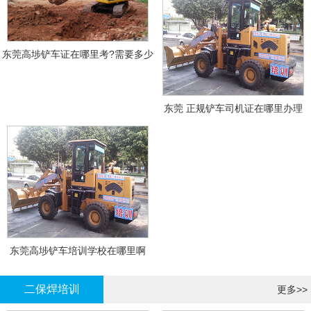
东莞高埗铲车证在哪里考?需要多少
钱?
东莞 正规铲车司机证在哪里办理
东莞高埗铲车培训学校在哪里啊
二保焊培训
更多>>