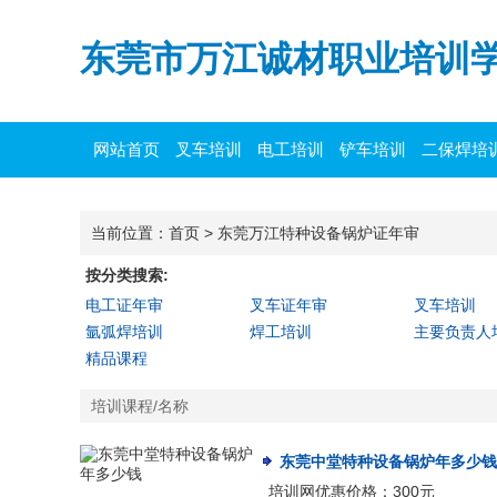
东莞市万江诚材职业培训
网站首页
叉车培训
电工培训
铲车培训
二保焊培
当前位置：
首页
>
东莞万江特种设备锅炉证年审
按分类搜索:
电工证年审
叉车证年审
叉车培训
氩弧焊培训
焊工培训
主要负责人
精品课程
培训课程/名称
东莞中堂特种设备锅炉年多少钱
培训网优惠价格：300元