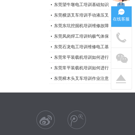
怎样处理？
物及接线应用
东莞望牛墩电工培训基础知识
东莞横沥叉车培训手动液压叉
在线客服
车安全注意事项
东莞东坑挖掘机培训维修故障
大全
东莞凤岗焊工培训钨极气体保
护电弧焊
东莞石龙电工培训维修电工基
础知识大全总结
东莞常平装载机培训如何进行
装载机维修与保养？
东莞常平装载机培训如何进行
装载机维修与保养？
东莞樟木头叉车培训作业注意
事项