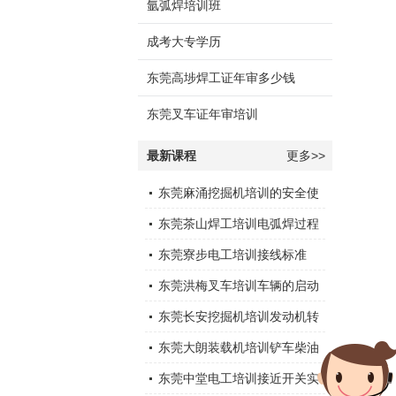
氩弧焊培训班
成考大专学历
东莞高埗焊工证年审多少钱
东莞叉车证年审培训
最新课程
更多>>
东莞麻涌挖掘机培训的安全使
用
东莞茶山焊工培训电弧焊过程
中通常会采取以下措施
东莞寮步电工培训接线标准
东莞洪梅叉车培训车辆的启动
运行
东莞长安挖掘机培训发动机转
速下降
东莞大朗装载机培训铲车柴油
机突然停机的原因有那些，应
东莞中堂电工培训接近开关实