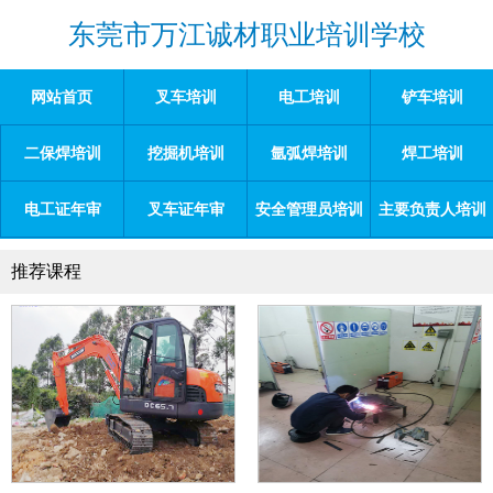
东莞市万江诚材职业培训学校
网站首页
叉车培训
电工培训
铲车培训
二保焊培训
挖掘机培训
氩弧焊培训
焊工培训
电工证年审
叉车证年审
安全管理员培训
主要负责人培训
推荐课程