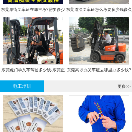
东莞厚街叉车证在哪里考?需要多少
东莞道滘叉车证怎么考要多少钱多久
钱?
拿证
东莞虎门学叉车驾驶多少钱-东莞正
东莞高埗办叉车证去哪里办多少钱?
规叉车培训
电工培训
更多>>