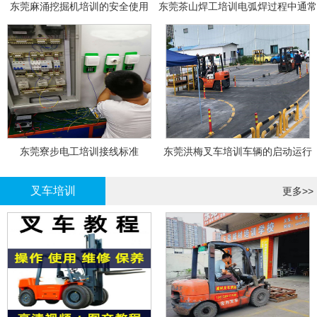
东莞麻涌挖掘机培训的安全使用
东莞茶山焊工培训电弧焊过程中通常
会采取以下措施
东莞寮步电工培训接线标准
东莞洪梅叉车培训车辆的启动运行
叉车培训
更多>>