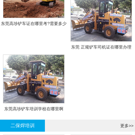
东莞高埗铲车证在哪里考?需要多少
钱?
东莞 正规铲车司机证在哪里办理
东莞高埗铲车培训学校在哪里啊
二保焊培训
更多>>