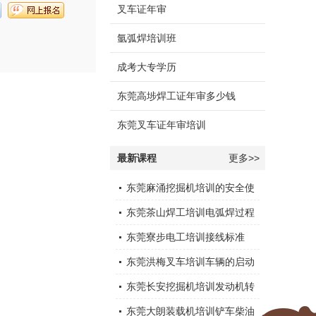
叉车证年审
氩弧焊培训班
成考大专学历
东莞高埗焊工证年审多少钱
东莞叉车证年审培训
最新课程
更多>>
东莞麻涌挖掘机培训的安全使
用
东莞茶山焊工培训电弧焊过程
中通常会采取以下措施
东莞寮步电工培训接线标准
东莞洪梅叉车培训车辆的启动
运行
东莞长安挖掘机培训发动机转
速下降
东莞大朗装载机培训铲车柴油