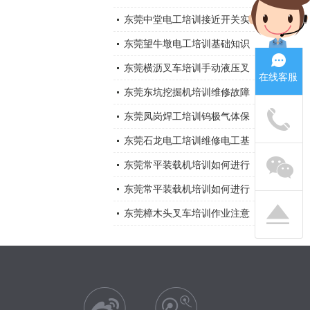
机突然停机的原因有那些，应
东莞中堂电工培训接近开关实
怎样处理？
物及接线应用
东莞望牛墩电工培训基础知识
东莞横沥叉车培训手动液压叉
在线客服
车安全注意事项
东莞东坑挖掘机培训维修故障
大全
东莞凤岗焊工培训钨极气体保
护电弧焊
东莞石龙电工培训维修电工基
础知识大全总结
东莞常平装载机培训如何进行
装载机维修与保养？
东莞常平装载机培训如何进行
装载机维修与保养？
东莞樟木头叉车培训作业注意
事项