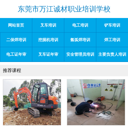
东莞市万江诚材职业培训学校
网站首页
叉车培训
电工培训
铲车培训
二保焊培训
挖掘机培训
氩弧焊培训
焊工培训
电工证年审
叉车证年审
安全管理员培训
主要负责人培训
推荐课程