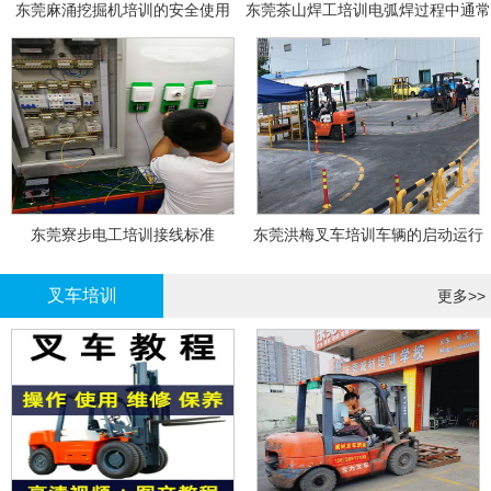
东莞麻涌挖掘机培训的安全使用
东莞茶山焊工培训电弧焊过程中通常
会采取以下措施
东莞寮步电工培训接线标准
东莞洪梅叉车培训车辆的启动运行
叉车培训
更多>>