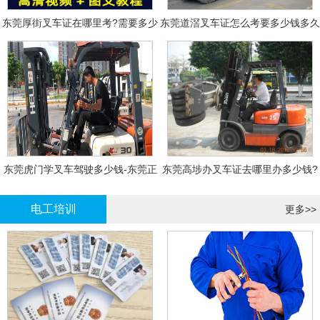
东莞厚街叉车证在哪里考?需要多少
东莞道滘叉车证怎么考要多少钱多久
钱?
拿证
东莞虎门学叉车驾驶多少钱-东莞正
东莞高埗办叉车证去哪里办多少钱?
规叉车培训
电工培训
更多>>