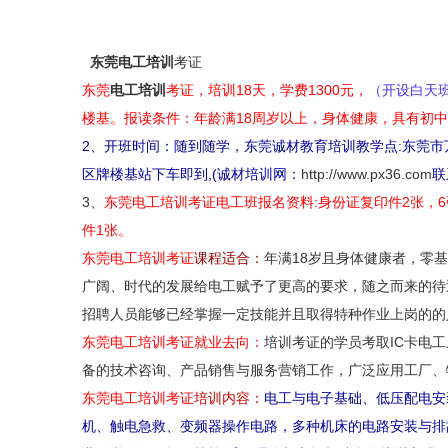
东莞电工培训
考证
东莞
电工培训
考证，培训18天，学费1300元，
（开设白天
楼基。报读条件：年龄满
18周岁以上，身体健康，具有初
2、开班时间：随到随学，
东莞诚材教育培训教学点:东莞市
区牌楼基站下车即到,(诚材培训网：
http://www.px36.com
联
3、
东莞电工培训考证电工班报名资料:身份证复印件2张，
件1张。
东莞电工培训考证
课程适合：
年满18岁且身体健康者，零
广阔、时代的发展给电工赋予了更高的要求，随之而来的待
招聘人员能够已经掌握一定技能并且取得特种作业上岗的的
东莞电工培训考证
就业去向：
培训考证的学员考取IC卡电
备的技术咨询、产品销售与服务营销工作，广泛应用工厂、
东莞电工培训考证
培训内容：
电工与电子基础、低压配电安
机、触电急救、变频器操作电路，多种机床的电路安装与排