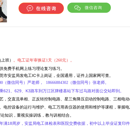
微信咨询
晚上班）
。电工
证年审换证1天（260元）。
供免费手机网上练习理论复习练习。
莞市
安监局发电工IC卡上岗证，全国通用，证件上国家网可查。
80
（微信同号）严老师
，
18666884302
（微信同号）张
老师。
乘621、629、K3路车到万江区牌楼基站下车过马路对面公交站即到。
艺，交直流单相、正反转控制电路、星三角降压启动控制电路、三相电动
、电控设备的运行与维护、电工万用表仪器的使用和维护等课程，掌握电
理论知识，重视实操训练，教与训相结合。
，年满18周岁，安监局电工体检表和医院交费收据，初中以上毕业证复印件