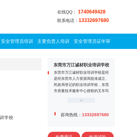
1740649428
在线QQ：
13332697680
联系电话：
安全管理员培训
主要负责人培训
安全管理员证年审
东莞市万江诚材职业培训学校
东莞市万江诚材职业培训学校是经
是经东莞市人力资源局批准成立、
民政局登记的职业培训学校，东莞
市质量技术服务中心授权的叉车司
机定点培训机构。学校位于东莞市
万江区牌楼基村工业区金鳌大道1
2号，交通便利、教学设施完善，
咨询热线：
13332697680
师资力量雄厚，学校内设电工实训
训学校
中心、焊工实训中心、叉车司机训
练场、多媒体课室等。