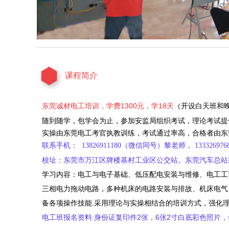
课程简介
东莞诚材电工培训，学费1300元，学18天
（开设白天班和
随到随学，包学会为止，
参加安监局组织考试，
理论考试
提
实操
由东莞电工考官执教训练，考试
通过率高，
合格者由东
联系手机： 13826911180（微信同号）黎老师，
133326976
校址：
东莞市万江区牌楼基村工业区公交站
。
东莞汽车总站
学习内容：
电工与电子基础、低压配电安装与维修、电工工
三相电力拖动电路，多种机床的电路安装与排故、机床电气
备
各项操作技能.采用理论与实操相结合的培训方式，强化
电工班报名资料:身份证复印件2张，6张2寸白底彩色照片