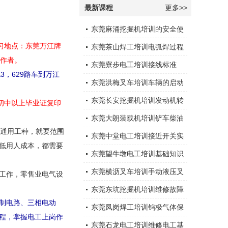
最新课程
更多>>
东莞麻涌挖掘机培训的安全使
习地点：东莞万江牌
用
东莞茶山焊工培训电弧焊过程
工作者。
中通常会采取以下措施
东莞寮步电工培训接线标准
，629路车到万江
东莞洪梅叉车培训车辆的启动
运行
东莞长安挖掘机培训发动机转
初中以上毕业证复印
速下降
东莞大朗装载机培训铲车柴油
，通用工种，就要范围
机突然停机的原因有那些，应
东莞中堂电工培训接近开关实
低用人成本，都需要
怎样处理？
物及接线应用
东莞望牛墩电工培训基础知识
东莞横沥叉车培训手动液压叉
等工作，零售业电气设
车安全注意事项
东莞东坑挖掘机培训维修故障
制电路、三相电动
大全
东莞凤岗焊工培训钨极气体保
程，掌握电工上岗作
护电弧焊
东莞石龙电工培训维修电工基