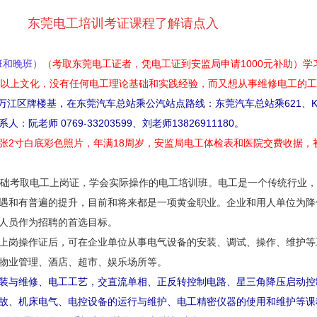
东莞电工培训考证课程了解请点入
班和晚班）
（考取东莞电工证者，凭电工证到安监局申请1000元补助）学
中以上文化，没有任何电工理论基础和实践经验，而又想从事维修电工的
万江区牌楼基，在东莞汽车总站乘公汽站点路线：东莞汽车总站乘621、K3
系人：阮老师 0769-33203599、刘老师13826911180。
6张2寸白底彩色照片，年满18周岁，安监局电工体检表和医院交费收据，
基础考取电工上岗证，学会实际操作的电工培训班。电工是一个传统行业
遇和有普遍的提升，目前和将来都是一项黄金职业。企业和用人单位为降
人员作为招聘的首选目标。
工上岗操作证后，可在企业单位从事电气设备的安装、调试、操作、维护
物业管理、酒店、超市、娱乐场所等。
装与维修、电工工艺，交直流单相、正反转控制电路、星三角降压启动控
故、机床电气、电控设备的运行与维护、电工精密仪器的使用和维护等课