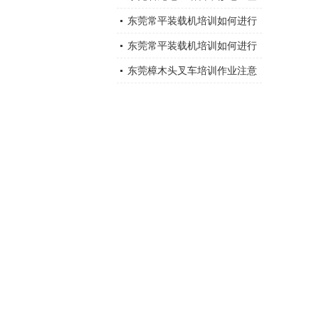
础知识大全总结
东莞常平装载机培训如何进行
装载机维修与保养？
东莞常平装载机培训如何进行
装载机维修与保养？
东莞樟木头叉车培训作业注意
事项