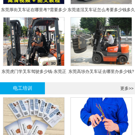
东莞厚街叉车证在哪里考?需要多少
东莞道滘叉车证怎么考要多少钱多久
钱?
拿证
东莞虎门学叉车驾驶多少钱-东莞正
东莞高埗办叉车证去哪里办多少钱?
规叉车培训
电工培训
更多>>