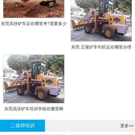
东莞高埗铲车证在哪里考?需要多少
钱?
东莞 正规铲车司机证在哪里办理
东莞高埗铲车培训学校在哪里啊
二保焊培训
更多>>