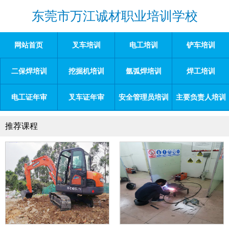
东莞市万江诚材职业培训学校
网站首页
叉车培训
电工培训
铲车培训
二保焊培训
挖掘机培训
氩弧焊培训
焊工培训
电工证年审
叉车证年审
安全管理员培训
主要负责人培训
推荐课程