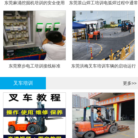
东莞麻涌挖掘机培训的安全使用
东莞茶山焊工培训电弧焊过程中通常
会采取以下措施
东莞寮步电工培训接线标准
东莞洪梅叉车培训车辆的启动运行
叉车培训
更多>>