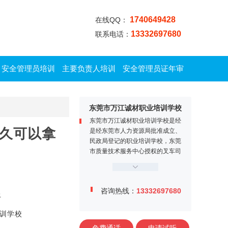
1740649428
在线QQ：
13332697680
联系电话：
安全管理员培训
主要负责人培训
安全管理员证年审
东莞市万江诚材职业培训学校
东莞市万江诚材职业培训学校是经
多久可以拿
是经东莞市人力资源局批准成立、
民政局登记的职业培训学校，东莞
市质量技术服务中心授权的叉车司
机定点培训机构。学校位于东莞市
万江区牌楼基村工业区金鳌大道1
2号，交通便利、教学设施完善，
咨询热线：
13332697680
师资力量雄厚，学校内设电工实训
上
中心、焊工实训中心、叉车司机训
练场、多媒体课室等。
训学校