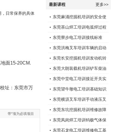
最新课程
更多>>
用，日常保养的具体
东莞麻涌挖掘机培训的安全使
用
东莞茶山焊工培训电弧焊过程
中通常会采取以下措施
东莞寮步电工培训接线标准
东莞洪梅叉车培训车辆的启动
运行
东莞长安挖掘机培训发动机转
面15-20CM.
速下降
东莞大朗装载机培训铲车柴油
机突然停机的原因有那些，应
东莞中堂电工培训接近开关实
证；校址：东莞市万
怎样处理？
物及接线应用
东莞望牛墩电工培训基础知识
东莞横沥叉车培训手动液压叉
车安全注意事项
东莞东坑挖掘机培训维修故障
带*项为必填项目
大全
东莞凤岗焊工培训钨极气体保
护电弧焊
东莞石龙电工培训维修电工基