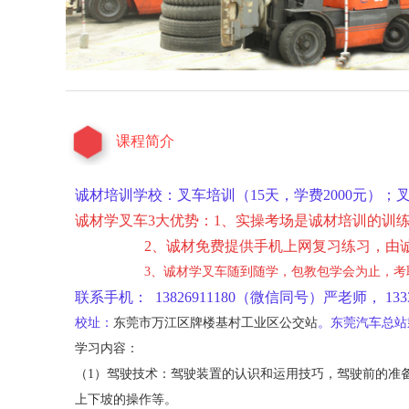
课程简介
诚材培训学校：叉车培训（15天，学费2000元）；叉
诚材学叉车3大优势：1、实操考场是诚材培训的训
2、诚材免费提供手机上网复习
练习，由
3、诚材
学叉车
随到随学，包教包学会为止，考
联系手机： 13826911180（微信同号）严老师，
133
校址：
东莞市万江区牌楼基村工业区公交站
。
东莞汽车总站
学习内容：
（1）驾驶技术：驾驶装置的认识和运用技巧，驾驶前的准
上下坡的操作等。