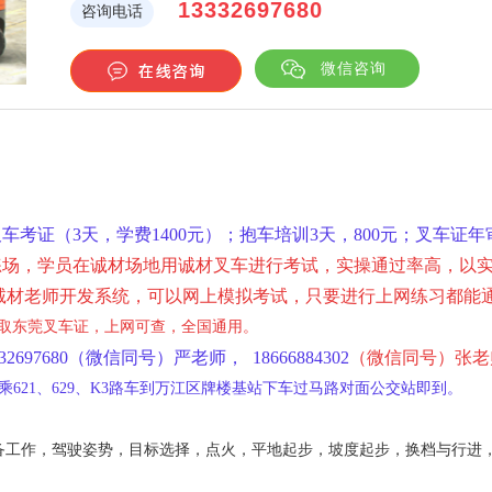
13332697680
咨询电话
微信咨询
车考证（3天，学费1400元）；抱车培训3天，800元；叉车证年
练场，学员在诚材场地用诚材叉车进行考试，实操通过率高，以
诚材老师开发系统，可以网上模拟考试，只要进行上网练习都能
取东莞叉车证，上网可查，全国通用。
32697680
（微信同号）严老师
，
18666884302
（微信同号）张
老
乘621、629、K3路车到万江区牌楼基站下车过马路对面公交站即到。
备工作，驾驶姿势，目标选择，点火，平地起步，坡度起步，换档与行进