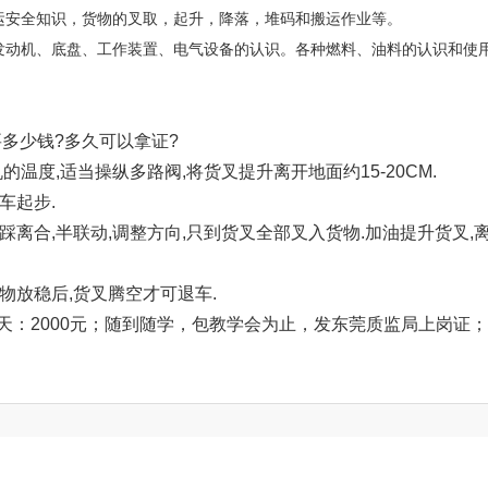
运安全知识，货物的叉取，起升，降落，堆码和搬运作业等。
发动机、底盘、工作装置、电气设备的认识。各种燃料、油料的认识和使
要多少钱?多久可以拿证?
温度,适当操纵多路阀,将货叉提升离开地面约15-20CM.
车起步.
踩离合,半联动,调整方向,只到货叉全部叉入货物.加油提升货叉,离地
货物放稳后,货叉腾空才可退车.
，叉车培训15天：2000元；随到随学，包教学会为止，发东莞质监局上岗