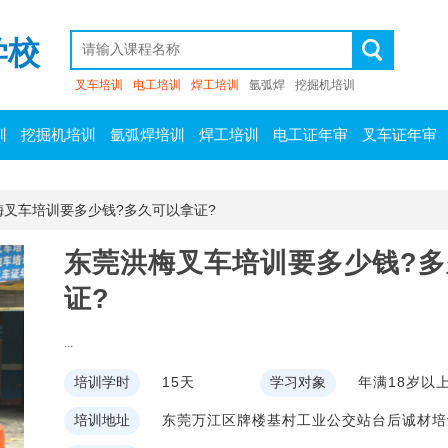
学校
叉车培训
电工培训
焊工培训
氩弧焊
挖掘机培训
训
挖掘机培训
氩弧焊培训
焊工培训
电工证年审
叉车证年审
梅叉车培训要多少钱?多久可以拿证?
东莞洪梅叉车培训要多少钱?
证?
...
培训学时
15天
学习对象
年满18岁以
培训地址
东莞万江区牌楼基村工业公交站台后诚材培