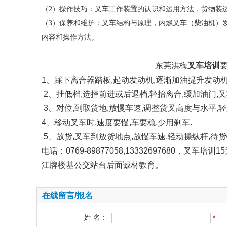
（2）操作技巧：叉车工作装置的认识和运用方法，货物装
（3）保养和维护：叉车结构与原理，内燃叉车（柴油机）
内容和操作方法。
东莞洪梅
叉车培训
1、踩下离合器踏板,起动发动机,逐渐加油提升发动机的
2、挂低档,选择前进或后退档,轻抬离合,缓加油门,叉
3、对位,到取货地,放慢车速,调整货叉高度与水平,轻
4、移动叉车时,速度要慢,车要稳,少用刹车.
5、放货,叉车到放货地点,放慢车速,轻动操纵杆,待
电话：0769-89877058,13332697680
江牌楼基公交站台后面诚材教育。
在线留言/报名
姓 名：
*