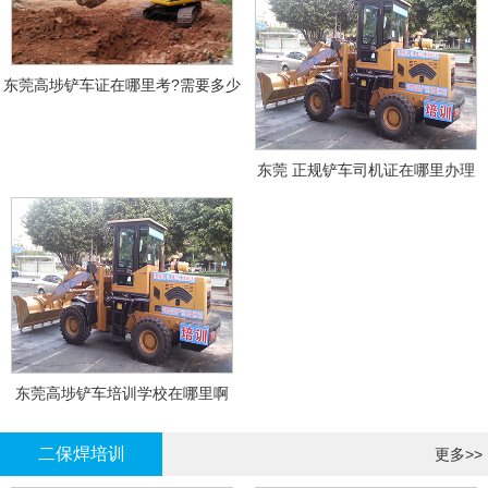
东莞高埗铲车证在哪里考?需要多少
钱?
东莞 正规铲车司机证在哪里办理
东莞高埗铲车培训学校在哪里啊
二保焊培训
更多>>