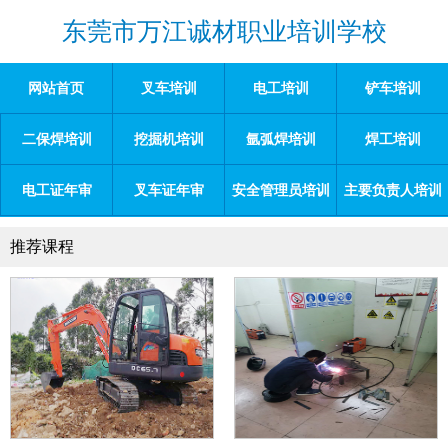
东莞市万江诚材职业培训学校
网站首页
叉车培训
电工培训
铲车培训
二保焊培训
挖掘机培训
氩弧焊培训
焊工培训
电工证年审
叉车证年审
安全管理员培训
主要负责人培训
推荐课程