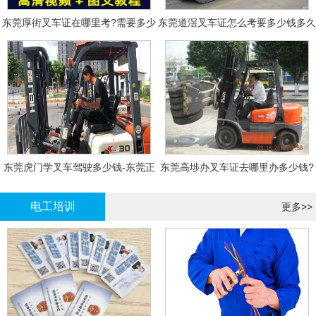
东莞厚街叉车证在哪里考?需要多少
东莞道滘叉车证怎么考要多少钱多久
钱?
拿证
东莞虎门学叉车驾驶多少钱-东莞正
东莞高埗办叉车证去哪里办多少钱?
规叉车培训
电工培训
更多>>