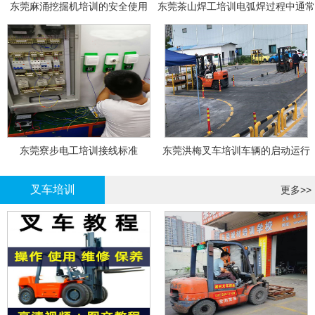
东莞麻涌挖掘机培训的安全使用
东莞茶山焊工培训电弧焊过程中通常
会采取以下措施
东莞寮步电工培训接线标准
东莞洪梅叉车培训车辆的启动运行
叉车培训
更多>>