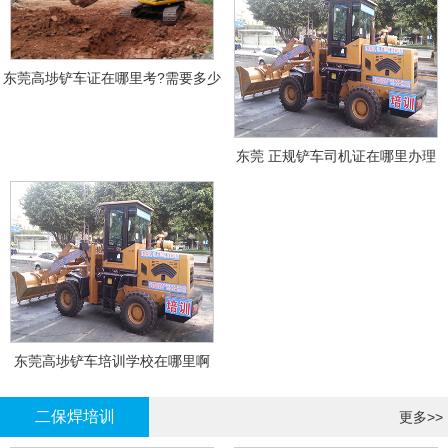
东莞高埗铲车证在哪里考?需要多少
钱?
东莞 正规铲车司机证在哪里办理
东莞高埗铲车培训学校在哪里啊
二保焊培训
更多>>