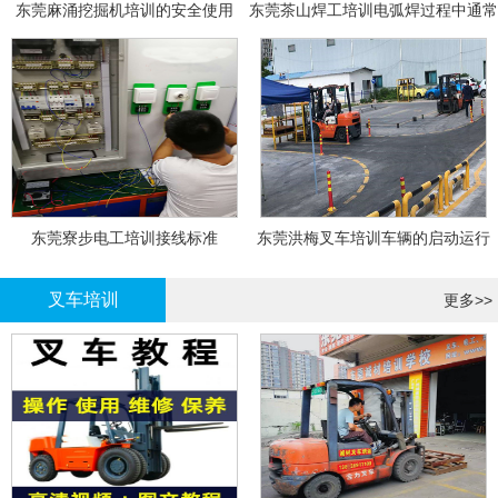
东莞麻涌挖掘机培训的安全使用
东莞茶山焊工培训电弧焊过程中通常
会采取以下措施
东莞寮步电工培训接线标准
东莞洪梅叉车培训车辆的启动运行
叉车培训
更多>>