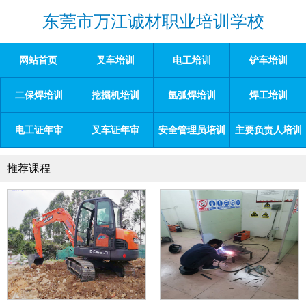
东莞市万江诚材职业培训学校
网站首页
叉车培训
电工培训
铲车培训
二保焊培训
挖掘机培训
氩弧焊培训
焊工培训
电工证年审
叉车证年审
安全管理员培训
主要负责人培训
推荐课程