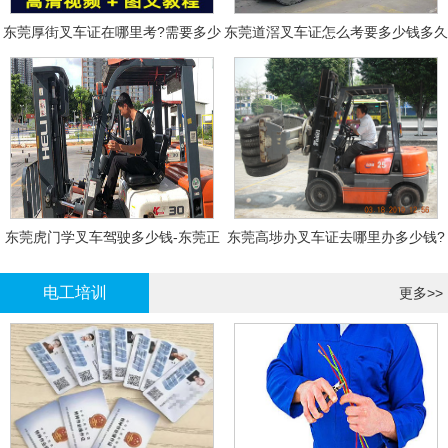
东莞厚街叉车证在哪里考?需要多少
东莞道滘叉车证怎么考要多少钱多久
钱?
拿证
东莞虎门学叉车驾驶多少钱-东莞正
东莞高埗办叉车证去哪里办多少钱?
规叉车培训
电工培训
更多>>