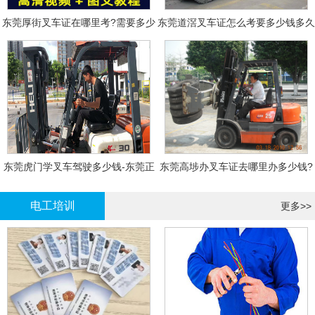
东莞厚街叉车证在哪里考?需要多少
东莞道滘叉车证怎么考要多少钱多久
钱?
拿证
东莞虎门学叉车驾驶多少钱-东莞正
东莞高埗办叉车证去哪里办多少钱?
规叉车培训
电工培训
更多>>