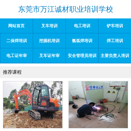
东莞市万江诚材职业培训学校
网站首页
叉车培训
电工培训
铲车培训
二保焊培训
挖掘机培训
氩弧焊培训
焊工培训
电工证年审
叉车证年审
安全管理员培训
主要负责人培训
推荐课程