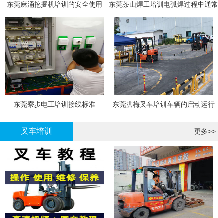
东莞麻涌挖掘机培训的安全使用
东莞茶山焊工培训电弧焊过程中通常
会采取以下措施
东莞寮步电工培训接线标准
东莞洪梅叉车培训车辆的启动运行
叉车培训
更多>>