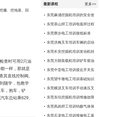
最新课程
更多>>
挖墉、挖地基、回
东莞麻涌挖掘机培训的安全使
用
东莞茶山焊工培训电弧焊过程
。
中通常会采取以下措施
东莞寮步电工培训接线标准
东莞洪梅叉车培训车辆的启动
运行
东莞长安挖掘机培训发动机转
速下降
东莞大朗装载机培训铲车柴油
检查时可用2只油
侧都一样，那就是
机突然停机的原因有那些，应
东莞中堂电工培训接近开关实
查其直线控制阀。
怎样处理？
物及接线应用
东莞望牛墩电工培训基础知识
；随到随学，包教学
东莞横沥叉车培训手动液压叉
叉车，抱车，铲
车安全注意事项
东莞东坑挖掘机培训维修故障
汽车总站乘629、
大全
东莞凤岗焊工培训钨极气体保
护电弧焊
东莞石龙电工培训维修电工基