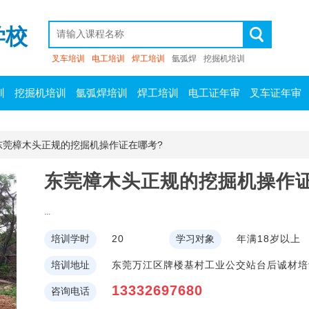
学校
叉车培训
电工培训
焊工培训
氩弧焊
挖掘机培训
训
挖掘机培训
氩弧焊培训
焊工培训
电工证年审
叉车证年审
东莞樟木头正规的挖掘机操作证在哪考?
东莞樟木头正规的挖掘机操作
...
培训学时
20
学习对象
年满18岁以上
培训地址
东莞万江区牌楼基村工业公交站台后诚材培
13332697680
咨询电话