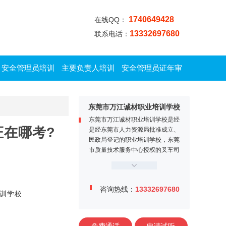
1740649428
在线QQ：
13332697680
联系电话：
安全管理员培训
主要负责人培训
安全管理员证年审
东莞市万江诚材职业培训学校
东莞市万江诚材职业培训学校是经
证在哪考?
是经东莞市人力资源局批准成立、
民政局登记的职业培训学校，东莞
市质量技术服务中心授权的叉车司
机定点培训机构。学校位于东莞市
万江区牌楼基村工业区金鳌大道1
2号，交通便利、教学设施完善，
咨询热线：
13332697680
师资力量雄厚，学校内设电工实训
训学校
中心、焊工实训中心、叉车司机训
练场、多媒体课室等。