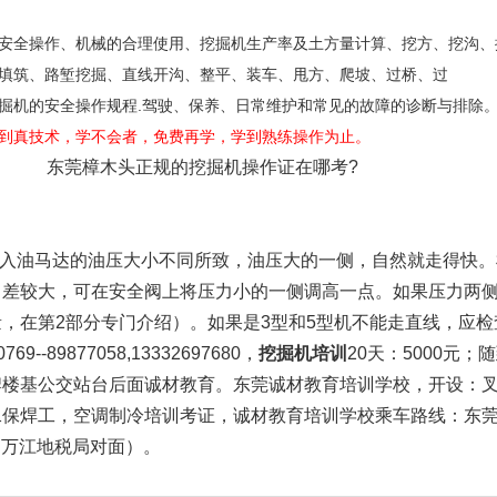
安全操作、机械的合理使用、挖掘机生产率及土方量计算、挖方、挖沟、
填筑、路堑挖掘、直线开沟、整平、装车、甩方、爬坡、过桥、过
掘机的安全操作规程.驾驶、保养、日常维护和常见的故障的诊断与排除
到真技术，学不会者，免费再学，学到熟练操作为止。
掘机操作证在哪考?
入油马达的油压大小不同所致，油压大的一侧，自然就走得快。
力差较大，可在安全阀上将压力小的一侧调高一点。如果压力两
，在第2部分专门介绍）。如果是3型和5型机不能走直线，应检
9--89877058,13332697680，
挖掘机培训
20天：5000元
牌楼基公交站台后面诚材教育。东莞诚材教育培训学校，开设：
二保焊工，空调制冷培训考证，诚材教育培训学校乘车路线：东莞
（万江地税局对面）。