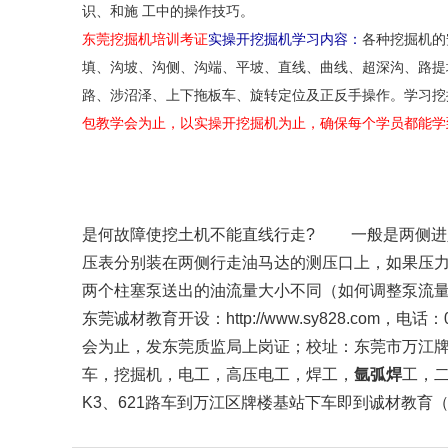
识、和施 工中的操作技巧。
东莞挖掘机培训考证
实操开挖掘机学习内容：
各种挖掘机的
填、沟坡、沟侧、沟端、平坡、直线、曲线、超深沟、路提
路、涉沼泽、上下拖板车、旋转定位及正反手操作。学习挖
包教学会为止，以实操开挖掘机为止，确保每个学员都能学
东莞樟木头正规的挖
是何故障使挖土机不能直线行走? 一般是两侧进
压表分别装在两侧行走油马达的测压口上，如果压
两个柱塞泵送出的油流量大小不同（如何调整泵流量
东莞诚材教育开设：
http://www.sy828.com
，电话：076
会为止，发东莞质监局上岗证；校址：东莞市万江
车，挖掘机，电工，高压电工，焊工，
氩弧焊
工，
K3、621路车到万江区牌楼基站下车即到诚材教育