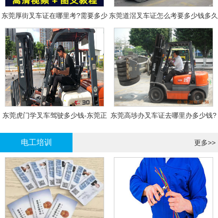
东莞厚街叉车证在哪里考?需要多少
东莞道滘叉车证怎么考要多少钱多久
钱?
拿证
东莞虎门学叉车驾驶多少钱-东莞正
东莞高埗办叉车证去哪里办多少钱?
规叉车培训
电工培训
更多>>