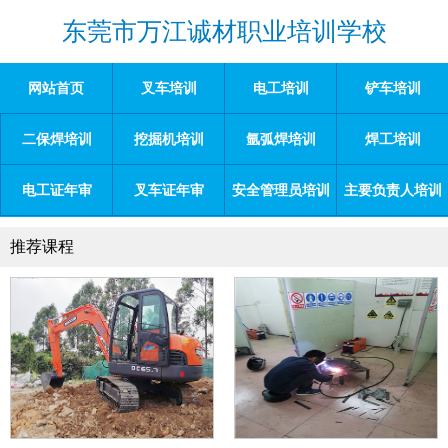
东莞市万江诚材职业培训学校
网站首页
叉车培训
电工培训
铲车培训
二保焊培训
挖掘机培训
氩弧焊培训
焊工培训
电工证年审
叉车证年审
安全管理员培训
主要负责人培训
推荐课程