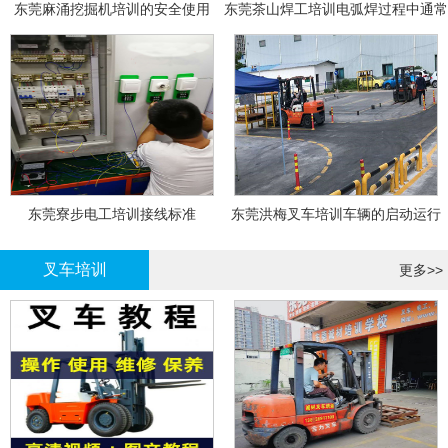
东莞麻涌挖掘机培训的安全使用
东莞茶山焊工培训电弧焊过程中通常
会采取以下措施
东莞寮步电工培训接线标准
东莞洪梅叉车培训车辆的启动运行
叉车培训
更多>>