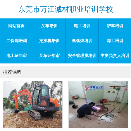
东莞市万江诚材职业培训学校
网站首页
叉车培训
电工培训
铲车培训
二保焊培训
挖掘机培训
氩弧焊培训
焊工培训
电工证年审
叉车证年审
安全管理员培训
主要负责人培训
推荐课程