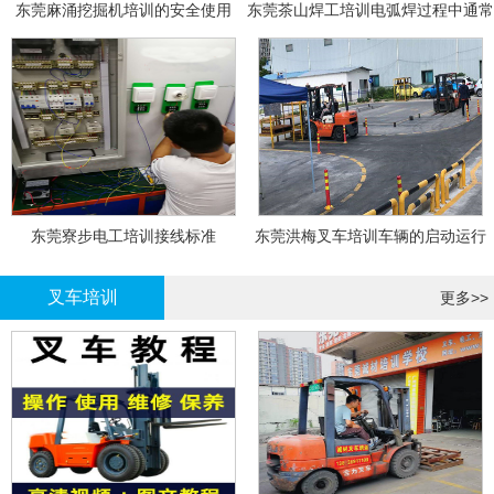
东莞麻涌挖掘机培训的安全使用
东莞茶山焊工培训电弧焊过程中通常
会采取以下措施
东莞寮步电工培训接线标准
东莞洪梅叉车培训车辆的启动运行
叉车培训
更多>>