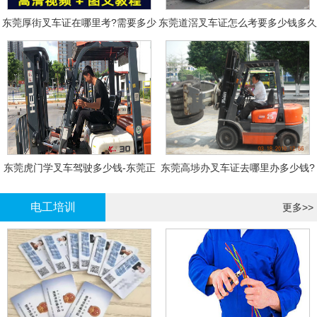
东莞厚街叉车证在哪里考?需要多少
东莞道滘叉车证怎么考要多少钱多久
钱?
拿证
东莞虎门学叉车驾驶多少钱-东莞正
东莞高埗办叉车证去哪里办多少钱?
规叉车培训
电工培训
更多>>