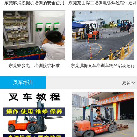
东莞麻涌挖掘机培训的安全使用
东莞茶山焊工培训电弧焊过程中通常
会采取以下措施
东莞寮步电工培训接线标准
东莞洪梅叉车培训车辆的启动运行
叉车培训
更多>>