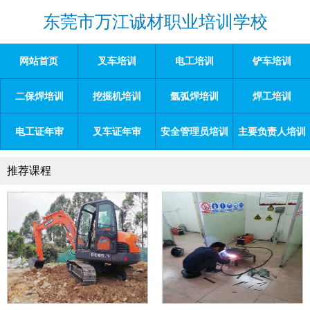
东莞市万江诚材职业培训学校
网站首页
叉车培训
电工培训
铲车培训
二保焊培训
挖掘机培训
氩弧焊培训
焊工培训
电工证年审
叉车证年审
安全管理员培训
主要负责人培训
推荐课程