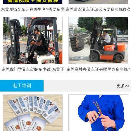
东莞厚街叉车证在哪里考?需要多少
东莞道滘叉车证怎么考要多少钱多久
钱?
拿证
东莞虎门学叉车驾驶多少钱-东莞正
东莞高埗办叉车证去哪里办多少钱?
规叉车培训
电工培训
更多>>