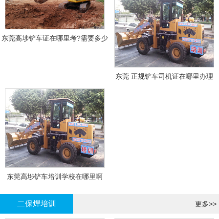
东莞高埗铲车证在哪里考?需要多少
钱?
东莞 正规铲车司机证在哪里办理
东莞高埗铲车培训学校在哪里啊
二保焊培训
更多>>