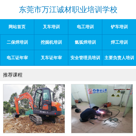
东莞市万江诚材职业培训学校
网站首页
叉车培训
电工培训
铲车培训
二保焊培训
挖掘机培训
氩弧焊培训
焊工培训
电工证年审
叉车证年审
安全管理员培训
主要负责人培训
推荐课程