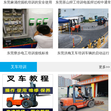
东莞麻涌挖掘机培训的安全使用
东莞茶山焊工培训电弧焊过程中通常
会采取以下措施
东莞寮步电工培训接线标准
东莞洪梅叉车培训车辆的启动运行
叉车培训
更多>>