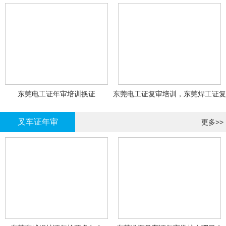
东莞电工证年审培训换证
东莞电工证复审培训，东莞焊工证复
审，登高证年审培训换证
叉车证年审
更多>>