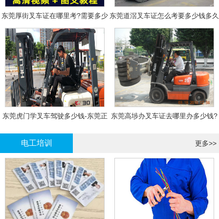
东莞厚街叉车证在哪里考?需要多少
东莞道滘叉车证怎么考要多少钱多久
钱?
拿证
东莞虎门学叉车驾驶多少钱-东莞正
东莞高埗办叉车证去哪里办多少钱?
规叉车培训
电工培训
更多>>