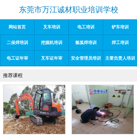
东莞市万江诚材职业培训学校
网站首页
叉车培训
电工培训
铲车培训
二保焊培训
挖掘机培训
氩弧焊培训
焊工培训
电工证年审
叉车证年审
安全管理员培训
主要负责人培训
推荐课程