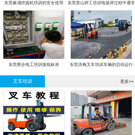
东莞麻涌挖掘机培训的安全使用
东莞茶山焊工培训电弧焊过程中通常
会采取以下措施
东莞寮步电工培训接线标准
东莞洪梅叉车培训车辆的启动运行
叉车培训
更多>>