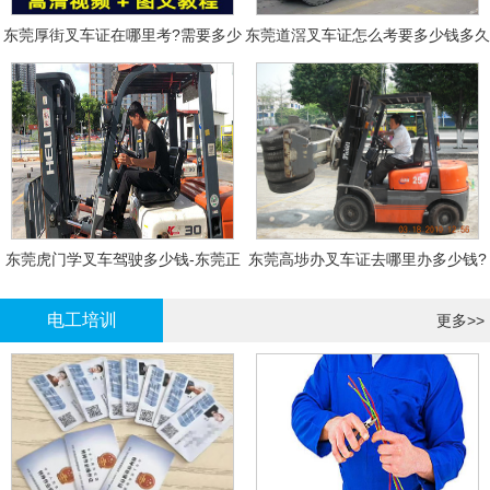
东莞厚街叉车证在哪里考?需要多少
东莞道滘叉车证怎么考要多少钱多久
钱?
拿证
东莞虎门学叉车驾驶多少钱-东莞正
东莞高埗办叉车证去哪里办多少钱?
规叉车培训
电工培训
更多>>