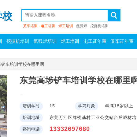
学校
叉车培训
电工培训
焊工培训
氩弧焊
挖掘机培训
训
挖掘机培训
氩弧焊培训
焊工培训
电工证年审
叉车证年审
埗铲车培训学校在哪里啊
东莞高埗铲车培训学校在哪里
...
培训学时
15
学习对象
年满18岁以上
培训地址
东莞万江区牌楼基村工业公交站台后诚材培
13332697680
咨询电话