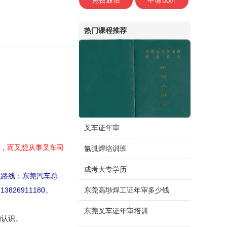
免费通话
申请试听
热门课程推荐
叉车证年审
验，而又想从事叉车司
氩弧焊培训班
成考大专学历
点路线：东莞汽车总
3826911180。
东莞高埗焊工证年审多少钱
东莞叉车证年审培训
的认识。