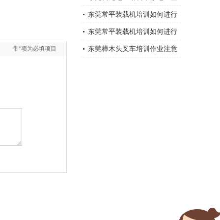
础知识大全总结
东莞常平装载机培训如何进行
装载机维修与保养？
东莞常平装载机培训如何进行
装载机维修与保养？
东莞樟木头叉车培训作业注意
带*项为必填项目
事项