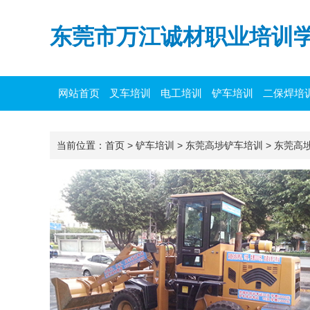
东莞市万江诚材职业培训
网站首页
叉车培训
电工培训
铲车培训
二保焊培
当前位置：
首页
>
铲车培训
>
东莞高埗铲车培训
>
东莞高