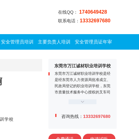
1740649428
在线QQ：
13332697680
联系电话：
安全管理员培训
主要负责人培训
安全管理员证年审
东莞市万江诚材职业培训学校
东莞市万江诚材职业培训学校是经
啊
是经东莞市人力资源局批准成立、
民政局登记的职业培训学校，东莞
市质量技术服务中心授权的叉车司
机定点培训机构。学校位于东莞市
万江区牌楼基村工业区金鳌大道1
2号，交通便利、教学设施完善，
咨询热线：
13332697680
师资力量雄厚，学校内设电工实训
训学校
中心、焊工实训中心、叉车司机训
练场、多媒体课室等。