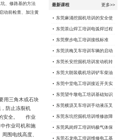
填坑、修路基的方法
最新课程
更多>>
启动前检查、加注黄
东莞麻涌挖掘机培训的安全使
用
东莞茶山焊工培训电弧焊过程
中通常会采取以下措施
东莞寮步电工培训接线标准
东莞洪梅叉车培训车辆的启动
运行
东莞长安挖掘机培训发动机转
速下降
东莞大朗装载机培训铲车柴油
机突然停机的原因有那些，应
东莞中堂电工培训接近开关实
怎样处理？
物及接线应用
东莞望牛墩电工培训基础知识
要用三角木或石块
东莞横沥叉车培训手动液压叉
施，防止冻裂机
车安全注意事项
东莞东坑挖掘机培训维修故障
的安全。 作业
其中作业司机和施
大全
东莞凤岗焊工培训钨极气体保
、周围电线高度、
护电弧焊
东莞石龙电工培训维修电工基