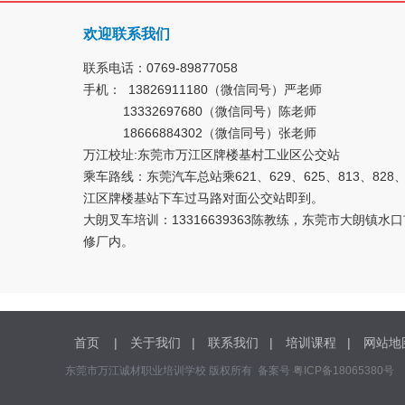
欢迎联系我们
联系电话：0769-89877058
手机： 13826911180（微信同号）严老师
13332697680（微信同号）陈老师
18666884302（微信同号）张老师
万江校址:东莞市万江区牌楼基村工业区公交站
乘车路线：东莞汽车总站乘621、629、625、813、828
江区牌楼基站下车过马路对面公交站即到。
大朗叉车培训：13316639363陈教练，东莞市大朗镇
修厂内。
首页
|
关于我们
|
联系我们
|
培训课程
|
网站地
东莞市万江诚材职业培训学校 版权所有 备案号
粤ICP备18065380号