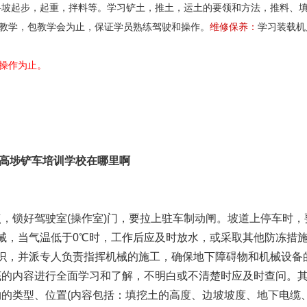
斜坡起步，起重，拌料等。学习铲土，推土，运土的要领和方法，推料、
教学，包教学会为止，保证学员熟练驾驶和操作。
维修保养：
学习装载机
操作为止。
高埗铲车培训学校在哪里啊
，锁好驾驶室(操作室)门，要拉上驻车制动闸。坡道上停车时，
械，当气温低于0℃时，工作后应及时放水，或采取其他防冻措
，并派专人负责指挥机械的施工，确保地下障碍物和机械设备
底的内容进行全面学习和了解，不明白或不清楚时应及时查问。
的类型、位置(内容包括：填挖土的高度、边坡坡度、地下电缆