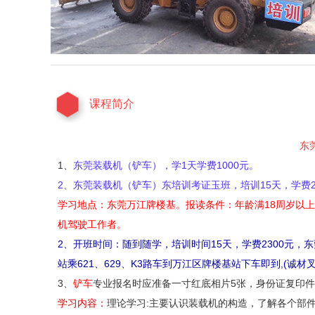
课程简介
东
1、
东莞装载机（铲车），学1天学费1000元。
2、
东莞装载机（铲车）
东培训考证玉班，培训15天，学费2
学习地点：东莞万江牌楼基。报读条件：年龄满
18周岁以
机驾驶工作者。
2、开班时间：随到随学，培训时间
15天，学费23
00元，
站乘621、629、K3路车到万江区牌楼基站下车即到,(诚材
3、
铲车
专业报名时应准备一寸红底相片
5张，身份证复印件
学习内容：
理论学习:主要认识装载机的构造，了解各个部