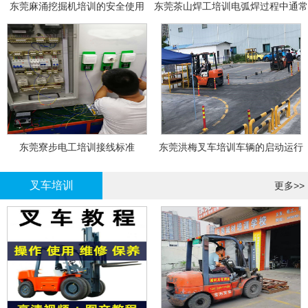
东莞麻涌挖掘机培训的安全使用
东莞茶山焊工培训电弧焊过程中通常
会采取以下措施
东莞寮步电工培训接线标准
东莞洪梅叉车培训车辆的启动运行
叉车培训
更多>>