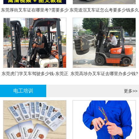
东莞厚街叉车证在哪里考?需要多少
东莞道滘叉车证怎么考要多少钱多久
钱?
拿证
东莞虎门学叉车驾驶多少钱-东莞正
东莞高埗办叉车证去哪里办多少钱?
规叉车培训
电工培训
更多>>