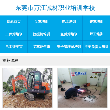
东莞市万江诚材职业培训学校
网站首页
叉车培训
电工培训
铲车培训
二保焊培训
挖掘机培训
氩弧焊培训
焊工培训
电工证年审
叉车证年审
安全管理员培训
主要负责人培训
推荐课程