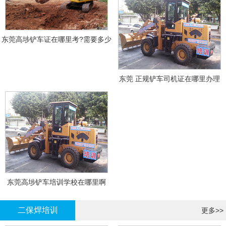
东莞高埗铲车证在哪里考?需要多少
钱?
东莞 正规铲车司机证在哪里办理
东莞高埗铲车培训学校在哪里啊
二保焊培训
更多>>