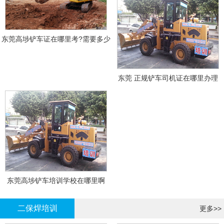
东莞高埗铲车证在哪里考?需要多少
钱?
东莞 正规铲车司机证在哪里办理
东莞高埗铲车培训学校在哪里啊
二保焊培训
更多>>