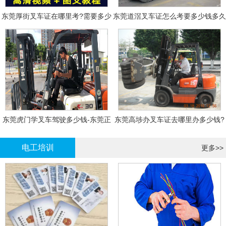
东莞厚街叉车证在哪里考?需要多少
东莞道滘叉车证怎么考要多少钱多久
钱?
拿证
东莞虎门学叉车驾驶多少钱-东莞正
东莞高埗办叉车证去哪里办多少钱?
规叉车培训
电工培训
更多>>