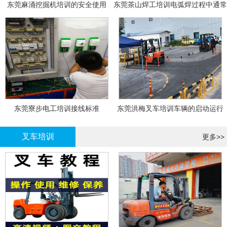
东莞麻涌挖掘机培训的安全使用
东莞茶山焊工培训电弧焊过程中通常
会采取以下措施
东莞寮步电工培训接线标准
东莞洪梅叉车培训车辆的启动运行
叉车培训
更多>>