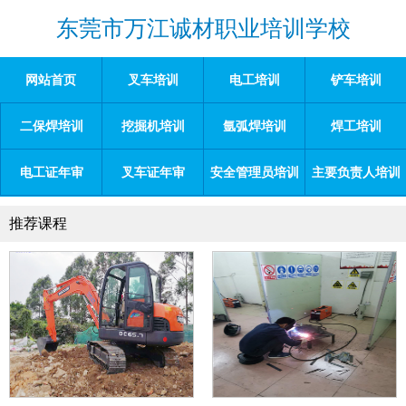
东莞市万江诚材职业培训学校
网站首页
叉车培训
电工培训
铲车培训
二保焊培训
挖掘机培训
氩弧焊培训
焊工培训
电工证年审
叉车证年审
安全管理员培训
主要负责人培训
推荐课程