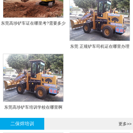
东莞高埗铲车证在哪里考?需要多少
钱?
东莞 正规铲车司机证在哪里办理
东莞高埗铲车培训学校在哪里啊
二保焊培训
更多>>