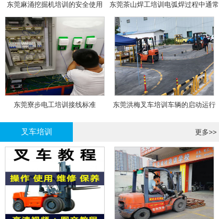
东莞麻涌挖掘机培训的安全使用
东莞茶山焊工培训电弧焊过程中通常
会采取以下措施
东莞寮步电工培训接线标准
东莞洪梅叉车培训车辆的启动运行
叉车培训
更多>>