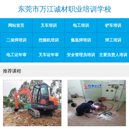
东莞市万江诚材职业培训学校
网站首页
叉车培训
电工培训
铲车培训
二保焊培训
挖掘机培训
氩弧焊培训
焊工培训
电工证年审
叉车证年审
安全管理员培训
主要负责人培训
推荐课程