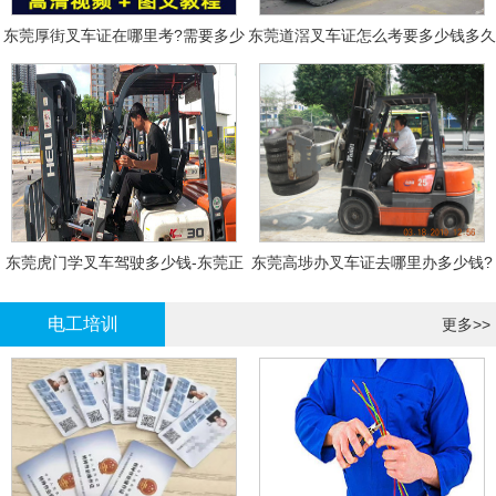
东莞厚街叉车证在哪里考?需要多少
东莞道滘叉车证怎么考要多少钱多久
钱?
拿证
东莞虎门学叉车驾驶多少钱-东莞正
东莞高埗办叉车证去哪里办多少钱?
规叉车培训
电工培训
更多>>