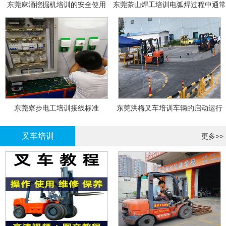
东莞麻涌挖掘机培训的安全使用
东莞茶山焊工培训电弧焊过程中通常
会采取以下措施
东莞寮步电工培训接线标准
东莞洪梅叉车培训车辆的启动运行
叉车培训
更多>>