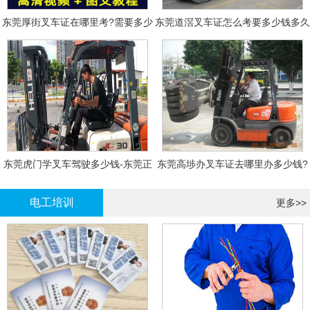
东莞厚街叉车证在哪里考?需要多少
东莞道滘叉车证怎么考要多少钱多久
钱?
拿证
东莞虎门学叉车驾驶多少钱-东莞正
东莞高埗办叉车证去哪里办多少钱?
规叉车培训
电工培训
更多>>