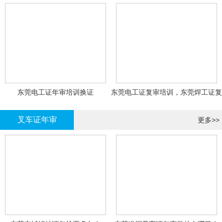
东莞电工证年审培训换证
东莞电工证复审培训，东莞焊工证复
审，登高证年审培训换证
叉车证年审
更多>>