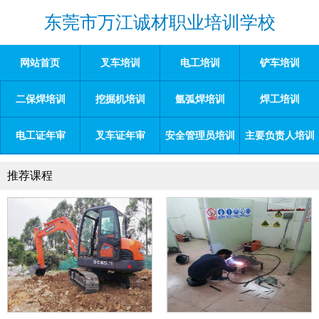
东莞市万江诚材职业培训学校
网站首页
叉车培训
电工培训
铲车培训
二保焊培训
挖掘机培训
氩弧焊培训
焊工培训
电工证年审
叉车证年审
安全管理员培训
主要负责人培训
推荐课程