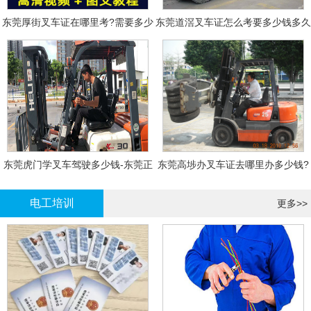
东莞厚街叉车证在哪里考?需要多少
东莞道滘叉车证怎么考要多少钱多久
钱?
拿证
东莞虎门学叉车驾驶多少钱-东莞正
东莞高埗办叉车证去哪里办多少钱?
规叉车培训
电工培训
更多>>