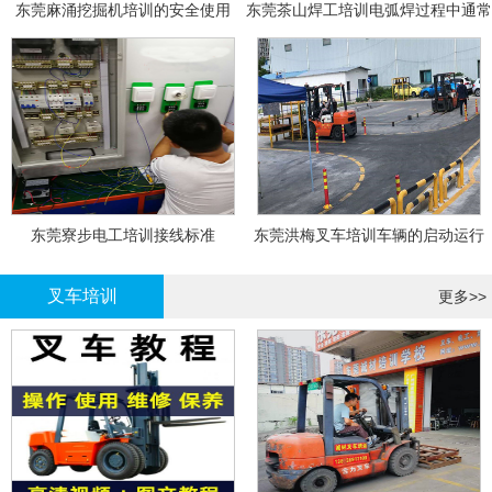
东莞麻涌挖掘机培训的安全使用
东莞茶山焊工培训电弧焊过程中通常
会采取以下措施
东莞寮步电工培训接线标准
东莞洪梅叉车培训车辆的启动运行
叉车培训
更多>>