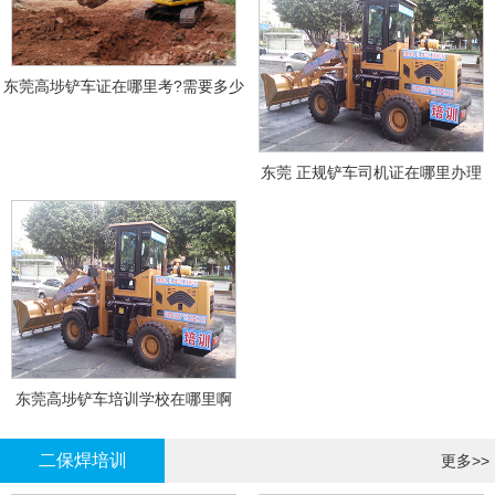
东莞高埗铲车证在哪里考?需要多少
钱?
东莞 正规铲车司机证在哪里办理
东莞高埗铲车培训学校在哪里啊
二保焊培训
更多>>