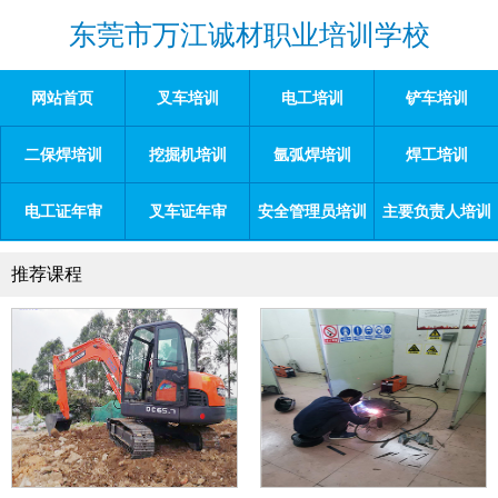
东莞市万江诚材职业培训学校
网站首页
叉车培训
电工培训
铲车培训
二保焊培训
挖掘机培训
氩弧焊培训
焊工培训
电工证年审
叉车证年审
安全管理员培训
主要负责人培训
推荐课程