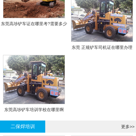
东莞高埗铲车证在哪里考?需要多少
钱?
东莞 正规铲车司机证在哪里办理
东莞高埗铲车培训学校在哪里啊
二保焊培训
更多>>