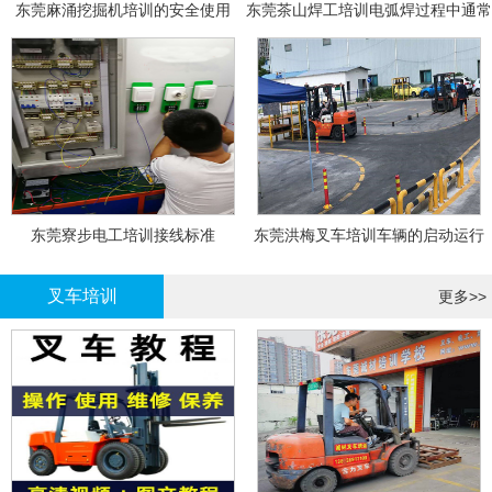
东莞麻涌挖掘机培训的安全使用
东莞茶山焊工培训电弧焊过程中通常
会采取以下措施
东莞寮步电工培训接线标准
东莞洪梅叉车培训车辆的启动运行
叉车培训
更多>>