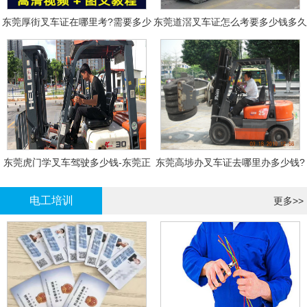
东莞厚街叉车证在哪里考?需要多少
东莞道滘叉车证怎么考要多少钱多久
钱?
拿证
东莞虎门学叉车驾驶多少钱-东莞正
东莞高埗办叉车证去哪里办多少钱?
规叉车培训
电工培训
更多>>