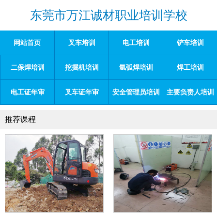
东莞市万江诚材职业培训学校
网站首页
叉车培训
电工培训
铲车培训
二保焊培训
挖掘机培训
氩弧焊培训
焊工培训
电工证年审
叉车证年审
安全管理员培训
主要负责人培训
推荐课程