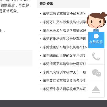
最新资讯
曲轴数圈后，再次起
是正常现象。
东莞高埗叉车培训冷却系统的
。
维修与故障排除
东莞万江叉车职业技能培训学
校哪家好?
用，
东莞麻涌叉车培训学校哪家好
东莞石排培训学校学铲车培训
在线客服
要多少钱,要培训多长时间能
东莞塘厦铲车培训机构哪个好-
职业技能
东莞陈茶山正规的叉车培训学
校哪家比较好,
东莞清溪叉车培训学校哪家好
东莞凤岗培训学校学叉车一般
要多久,
东莞黄江叉车培训要收多少学
费_
东莞望牛墩培训学校考叉车证
有几个科目