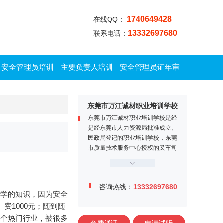
1740649428
在线QQ：
13332697680
联系电话：
安全管理员培训
主要负责人培训
安全管理员证年审
东莞市万江诚材职业培训学校
东莞市万江诚材职业培训学校是经
是经东莞市人力资源局批准成立、
民政局登记的职业培训学校，东莞
市质量技术服务中心授权的叉车司
机定点培训机构。学校位于东莞市
万江区牌楼基村工业区金鳌大道1
2号，交通便利、教学设施完善，
咨询热线：
13332697680
师资力量雄厚，学校内设电工实训
必学的知识，因为安全
中心、焊工实训中心、叉车司机训
费1000元；随到随
练场、多媒体课室等。
一个热门行业，被很多