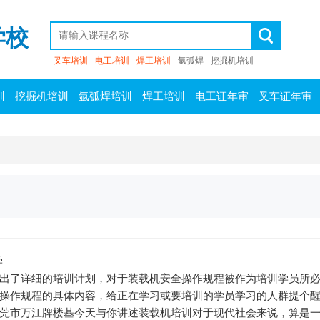
学校
叉车培训
电工培训
焊工培训
氩弧焊
挖掘机培训
训
挖掘机培训
氩弧焊培训
焊工培训
电工证年审
叉车证年审
学
出了详细的培训计划，对于装载机安全操作规程被作为培训学员所
操作规程的具体内容，给正在学习或要培训的学员学习的人群提个醒 
莞市万江牌楼基今天与你讲述装载机培训对于现代社会来说，算是