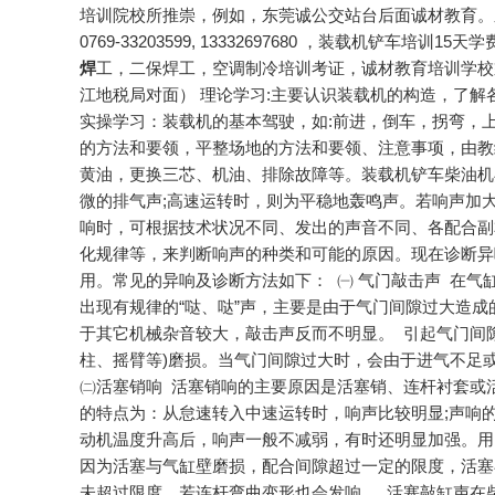
培训院校所推崇，例如，东莞诚公交站台后面诚材教育。东莞诚材
0769-33203599, 13332697680 ，装载机
焊
工，二保焊工，空调制冷培训考证，诚材教育培训学校乘
江地税局对面） 理论学习:主要认识装载机的构造，了
实操学习：装载机的基本驾驶，如:前进，倒车，拐弯，
的方法和要领，平整场地的方法和要领、注意事项，由教
黄油，更换三芯、机油、排除故障等。装载机铲车柴油机
微的排气声;高速运转时，则为平稳地轰鸣声。若响声加
响时，可根据技术状况不同、发出的声音不同、各配合副
化规律等，来判断响声的种类和可能的原因。现在诊断异
用。常见的异响及诊断方法如下： ㈠ 气门敲击声 在
出现有规律的“哒、哒”声，主要是由于气门间隙过大造成
于其它机械杂音较大，敲击声反而不明显。 引起气门间
柱、摇臂等)磨损。当气门间隙过大时，会由于进气不足
㈡活塞销响 活塞销响的主要原因是活塞销、连杆衬套或
的特点为：从怠速转入中速运转时，响声比较明显;声响的
动机温度升高后，响声一般不减弱，有时还明显加强。用¡
因为活塞与气缸壁磨损，配合间隙超过一定的限度，活塞
未超过限度，若连杆弯曲变形也会发响。 活塞敲缸声在