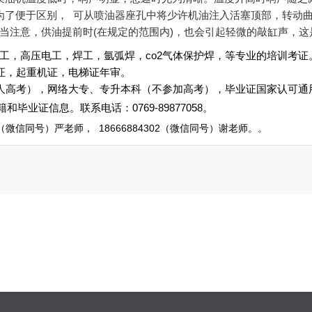
为了便于区别， 可从喷油器座孔中将少许机油注入活塞顶部，转动
当注意，供油提前时(在规定的范围内)，也会引起轻微的敲缸声，这
工，高压电工，焊工，氩弧焊，co2气体保护焊，等专业的培训考证
起重机证，电梯证年审。
人高考），网络大专、专升本科（不参加高考），毕业证国家认可通
和毕业证信息
。
联系电话
：
0769-89877058
。
（微信同号）严老师
，
18666884302
（微信同号）
谢老师。
。