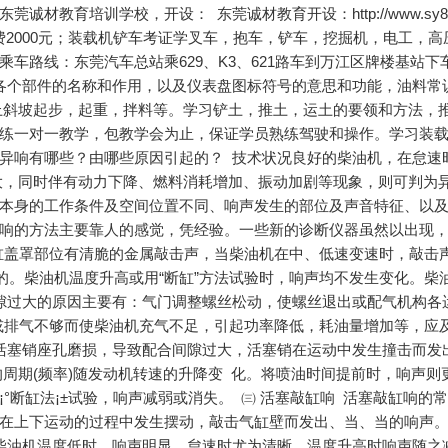
教育培训学校，开设： 东莞诚材教育开设：http://www.sy82
铲车培训15天学费2000元；装载机铲车考证学叉车，抱车，铲车，挖掘机，电工
车路线：东莞汽车总站乘629、K3、621路车到万江区牌楼基站下
解各个部件的名称和作用，以及仪表盘图标符号的意思和功能，油料
上斜坡起步，起重，拌料等。学习铲土，推土，运土的要领和方法，
练一对一教学，包教学会为止，保证学员熟练驾驶和操作。学习装
异响有哪些？由哪些原因引起的？ 技术状况良好的柴油机，在怠速
大，同时伴有动力下降、燃料消耗增加、振动加剧等现象，则可判为
本身的工作条件及空间位置不同、响声发生的部位及声音特征、以
响的方法主要靠人的感觉，凭经验。一些新的诊断仪器虽然以出现
气缸盖罩部位有清脆的金属敲击声，当柴油机在中、低速变速时，敲击
的。柴油机温度升高或用“断缸”方法试验时，响声均不发生变化。柴
隙过大的原因主要有：气门调整螺丝松动，使螺丝退出或配气机构各
或排气不够而使柴油机充气不足，引起功率降低，耗油量增加等，应
活塞销座孔磨损，导致配合间隙过大，活塞销在运动中发生撞击而发
周期(频率)随发动机转速的升降变 化。将喷油时间提前时，响声则
°断缸法¡±试验，响声减弱或消失。 ㈢ 活塞敲缸响 活塞敲缸响的
在上下运动的过程中发生摆动，敲击气缸壁而发出、当、当的响声
柴油机温度低时，响声明显，怠速时尤为清晰。温度升高时响声随之