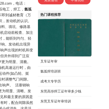
免费通话
申请试听
8.com，电话：
，高压电工，焊工，
氩弧
热门课程推荐
车即到诚材教育（万
常识，发动机的认识。
推料、填坑、修路基
载机启动前检查、加注
时，能听到均匀、轻
异响。发动机出现异
及响声出现的时机和变
，但并外得到广泛应
叉车证年审
声更为明显、清脆。
油机高速运行时，由
氩弧焊培训班
运动件(如凸轮、挺
及时调整气门间隙。
成考大专学历
出响声。 活塞销响
更为明显、清晰。发
东莞高埗焊工证年审多少钱
常见和最主要的原因是
东莞叉车证年审培训
。有时，配合间隙虽然
减小或消失。这是活