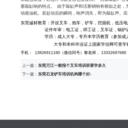
塞敲缸响的特点。 由于敲缸声和活塞销响有相似之处，
动柴油机。若起动后的瞬间，响声消失，即为敲缸声。应
东莞诚材教育：开设叉车，抱车，铲车，挖掘机，低压电
证件年审：电工证，焊工证，叉车证，锅炉证，
学历：成人大专，专升本学历教育
（参加成
大专和本科毕业证上国家学信网可查学籍
手机： 13826911180（微信同号）黎老师，
13332697680
上一篇：
东莞万江一般报个叉车培训班要学多久
下一篇：
东莞石龙铲车培训机构哪个好-