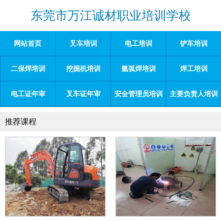
东莞市万江诚材职业培训学校
网站首页
叉车培训
电工培训
铲车培训
二保焊培训
挖掘机培训
氩弧焊培训
焊工培训
电工证年审
叉车证年审
安全管理员培训
主要负责人培训
推荐课程