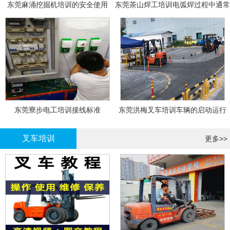
东莞麻涌挖掘机培训的安全使用
东莞茶山焊工培训电弧焊过程中通常
会采取以下措施
东莞寮步电工培训接线标准
东莞洪梅叉车培训车辆的启动运行
叉车培训
更多>>