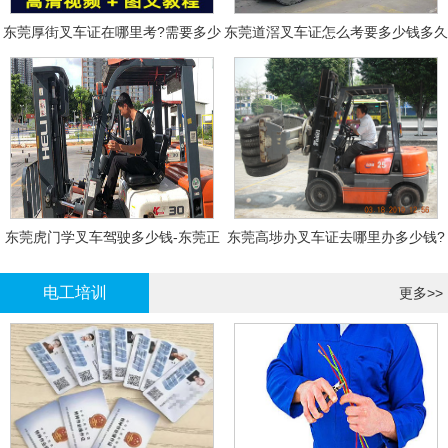
东莞厚街叉车证在哪里考?需要多少
东莞道滘叉车证怎么考要多少钱多久
钱?
拿证
东莞虎门学叉车驾驶多少钱-东莞正
东莞高埗办叉车证去哪里办多少钱?
规叉车培训
电工培训
更多>>