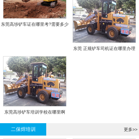
东莞高埗铲车证在哪里考?需要多少
钱?
东莞 正规铲车司机证在哪里办理
东莞高埗铲车培训学校在哪里啊
二保焊培训
更多>>