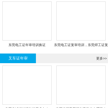
东莞电工证年审培训换证
东莞电工证复审培训，东莞焊工证复
审，登高证年审培训换证
叉车证年审
更多>>