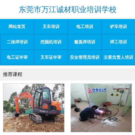
东莞市万江诚材职业培训学校
网站首页
叉车培训
电工培训
铲车培训
二保焊培训
挖掘机培训
氩弧焊培训
焊工培训
电工证年审
叉车证年审
安全管理员培训
主要负责人培训
推荐课程