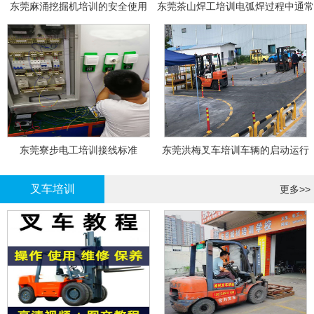
东莞麻涌挖掘机培训的安全使用
东莞茶山焊工培训电弧焊过程中通常
会采取以下措施
东莞寮步电工培训接线标准
东莞洪梅叉车培训车辆的启动运行
叉车培训
更多>>