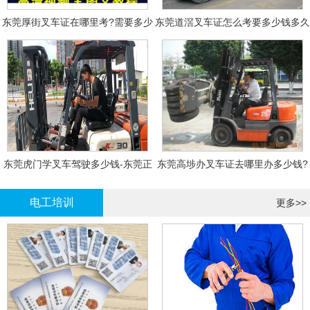
东莞厚街叉车证在哪里考?需要多少
东莞道滘叉车证怎么考要多少钱多久
钱?
拿证
东莞虎门学叉车驾驶多少钱-东莞正
东莞高埗办叉车证去哪里办多少钱?
规叉车培训
电工培训
更多>>