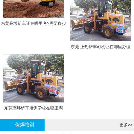
东莞高埗铲车证在哪里考?需要多少
钱?
东莞 正规铲车司机证在哪里办理
东莞高埗铲车培训学校在哪里啊
二保焊培训
更多>>