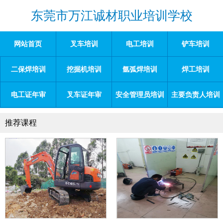
东莞市万江诚材职业培训学校
网站首页
叉车培训
电工培训
铲车培训
二保焊培训
挖掘机培训
氩弧焊培训
焊工培训
电工证年审
叉车证年审
安全管理员培训
主要负责人培训
推荐课程