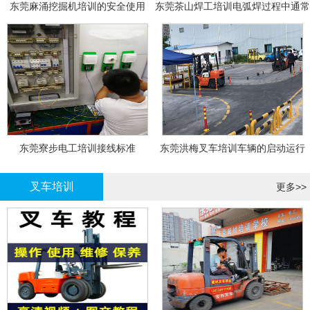
东莞麻涌挖掘机培训的安全使用
东莞茶山焊工培训电弧焊过程中通常
会采取以下措施
东莞寮步电工培训接线标准
东莞洪梅叉车培训车辆的启动运行
叉车培训
更多>>