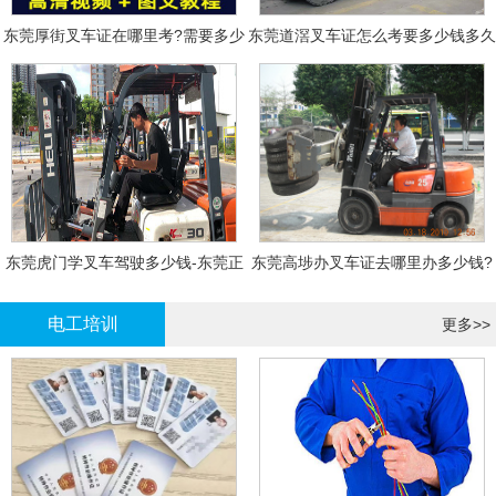
东莞厚街叉车证在哪里考?需要多少
东莞道滘叉车证怎么考要多少钱多久
钱?
拿证
东莞虎门学叉车驾驶多少钱-东莞正
东莞高埗办叉车证去哪里办多少钱?
规叉车培训
电工培训
更多>>