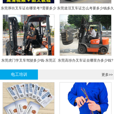
东莞厚街叉车证在哪里考?需要多少
东莞道滘叉车证怎么考要多少钱多久
钱?
拿证
东莞虎门学叉车驾驶多少钱-东莞正
东莞高埗办叉车证去哪里办多少钱?
规叉车培训
电工培训
更多>>