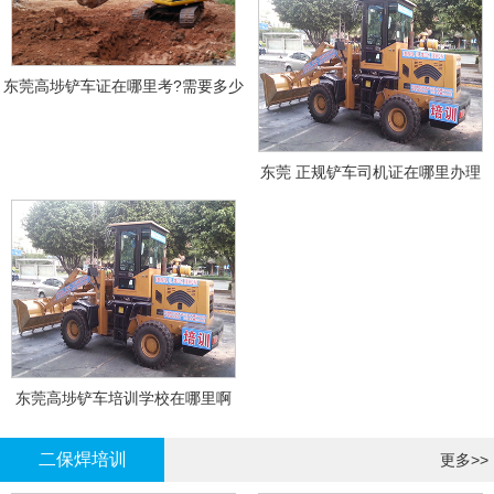
东莞高埗铲车证在哪里考?需要多少
钱?
东莞 正规铲车司机证在哪里办理
东莞高埗铲车培训学校在哪里啊
二保焊培训
更多>>