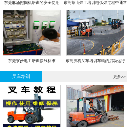
东莞麻涌挖掘机培训的安全使用
东莞茶山焊工培训电弧焊过程中通常
会采取以下措施
东莞寮步电工培训接线标准
东莞洪梅叉车培训车辆的启动运行
叉车培训
更多>>