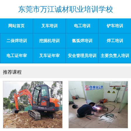
东莞市万江诚材职业培训学校
网站首页
叉车培训
电工培训
铲车培训
二保焊培训
挖掘机培训
氩弧焊培训
焊工培训
电工证年审
叉车证年审
安全管理员培训
主要负责人培训
推荐课程