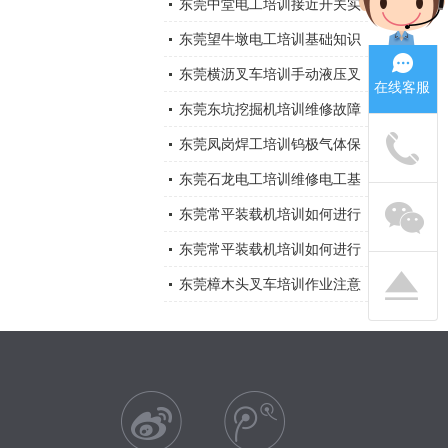
机突然停机的原因有那些，应
东莞中堂电工培训接近开关实
怎样处理？
物及接线应用
东莞望牛墩电工培训基础知识
东莞横沥叉车培训手动液压叉
在线客服
车安全注意事项
东莞东坑挖掘机培训维修故障
大全
东莞凤岗焊工培训钨极气体保
护电弧焊
东莞石龙电工培训维修电工基
础知识大全总结
东莞常平装载机培训如何进行
装载机维修与保养？
东莞常平装载机培训如何进行
装载机维修与保养？
东莞樟木头叉车培训作业注意
事项