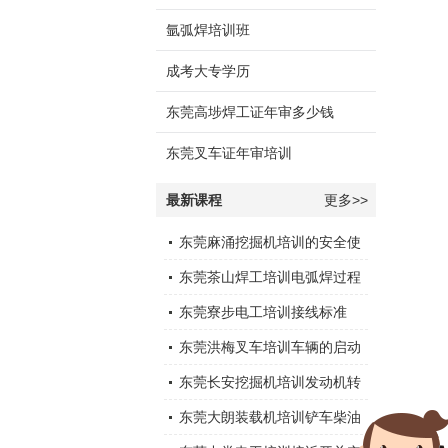
氩弧焊培训班
成考大专学历
东莞高埗焊工证年审多少钱
东莞叉车证年审培训
最新课程
更多>>
东莞麻涌挖掘机培训的安全使
用
东莞茶山焊工培训电弧焊过程
中通常会采取以下措施
东莞寮步电工培训接线标准
东莞洪梅叉车培训车辆的启动
运行
东莞长安挖掘机培训发动机转
速下降
东莞大朗装载机培训铲车柴油