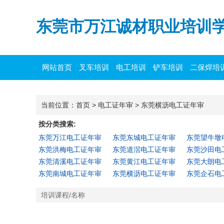
东莞市万江诚材职业培训
网站首页
叉车培训
电工培训
铲车培训
二保焊培
当前位置：
首页
>
电工证年审
>
东莞横沥电工证年审
按分类搜索:
东莞万江电工证年审
东莞东城电工证年审
东莞望牛墩
东莞洪梅电工证年审
东莞道滘电工证年审
东莞沙田电
东莞清溪电工证年审
东莞黄江电工证年审
东莞大朗电
东莞南城电工证年审
东莞横沥电工证年审
东莞企石电
培训课程/名称