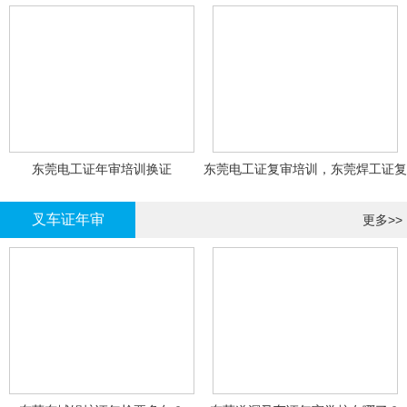
东莞电工证年审培训换证
东莞电工证复审培训，东莞焊工证复
审，登高证年审培训换证
叉车证年审
更多>>