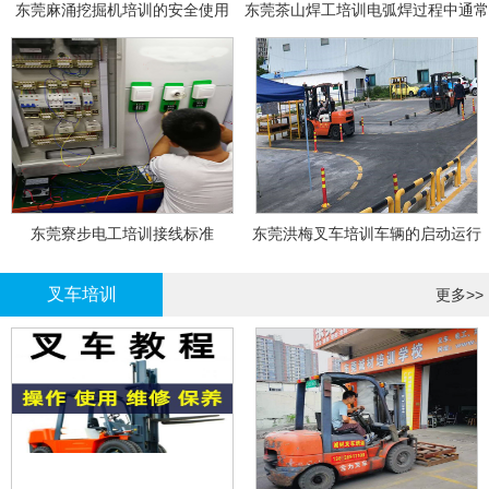
东莞麻涌挖掘机培训的安全使用
东莞茶山焊工培训电弧焊过程中通常
会采取以下措施
东莞寮步电工培训接线标准
东莞洪梅叉车培训车辆的启动运行
叉车培训
更多>>