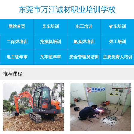
东莞市万江诚材职业培训学校
网站首页
叉车培训
电工培训
铲车培训
二保焊培训
挖掘机培训
氩弧焊培训
焊工培训
电工证年审
叉车证年审
安全管理员培训
主要负责人培训
推荐课程