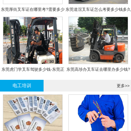
东莞厚街叉车证在哪里考?需要多少
东莞道滘叉车证怎么考要多少钱多久
钱?
拿证
东莞虎门学叉车驾驶多少钱-东莞正
东莞高埗办叉车证去哪里办多少钱?
规叉车培训
电工培训
更多>>