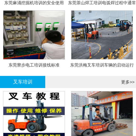
东莞麻涌挖掘机培训的安全使用
东莞茶山焊工培训电弧焊过程中通常
会采取以下措施
东莞寮步电工培训接线标准
东莞洪梅叉车培训车辆的启动运行
叉车培训
更多>>