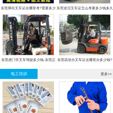
东莞厚街叉车证在哪里考?需要多少
东莞道滘叉车证怎么考要多少钱多久
钱?
拿证
东莞虎门学叉车驾驶多少钱-东莞正
东莞高埗办叉车证去哪里办多少钱?
规叉车培训
电工培训
更多>>