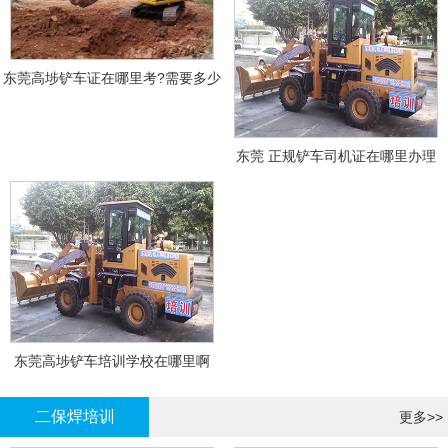
东莞高埗铲车证在哪里考?需要多少
钱?
东莞 正规铲车司机证在哪里办理
东莞高埗铲车培训学校在哪里啊
二保焊培训
更多>>