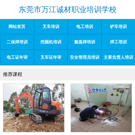
东莞市万江诚材职业培训学校
网站首页
叉车培训
电工培训
铲车培训
二保焊培训
挖掘机培训
氩弧焊培训
焊工培训
电工证年审
叉车证年审
安全管理员培训
主要负责人培训
推荐课程