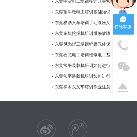
机突然停机的原因有那些，应
东莞中堂电工培训接近开关实
怎样处理？
物及接线应用
东莞望牛墩电工培训基础知识
东莞横沥叉车培训手动液压叉
在线客服
车安全注意事项
东莞东坑挖掘机培训维修故障
大全
东莞凤岗焊工培训钨极气体保
护电弧焊
东莞石龙电工培训维修电工基
础知识大全总结
东莞常平装载机培训如何进行
装载机维修与保养？
东莞常平装载机培训如何进行
装载机维修与保养？
东莞樟木头叉车培训作业注意
事项