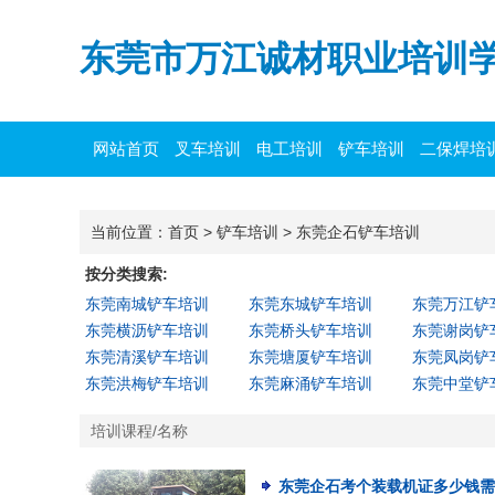
东莞市万江诚材职业培训
网站首页
叉车培训
电工培训
铲车培训
二保焊培
当前位置：
首页
>
铲车培训
>
东莞企石铲车培训
按分类搜索:
东莞南城铲车培训
东莞东城铲车培训
东莞万江铲
东莞横沥铲车培训
东莞桥头铲车培训
东莞谢岗铲
东莞清溪铲车培训
东莞塘厦铲车培训
东莞凤岗铲
东莞洪梅铲车培训
东莞麻涌铲车培训
东莞中堂铲
培训课程/名称
东莞企石考个装载机证多少钱需