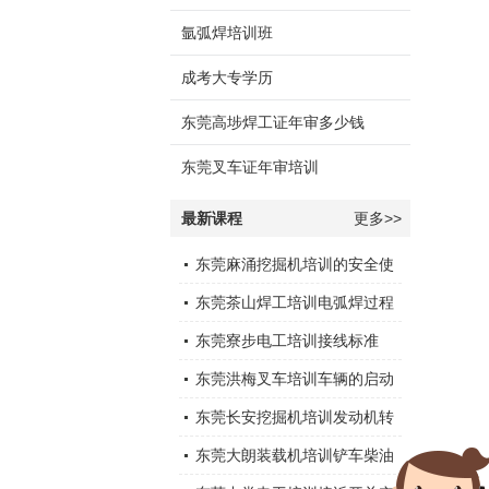
氩弧焊培训班
成考大专学历
东莞高埗焊工证年审多少钱
东莞叉车证年审培训
最新课程
更多>>
东莞麻涌挖掘机培训的安全使
用
东莞茶山焊工培训电弧焊过程
中通常会采取以下措施
东莞寮步电工培训接线标准
东莞洪梅叉车培训车辆的启动
运行
东莞长安挖掘机培训发动机转
速下降
东莞大朗装载机培训铲车柴油