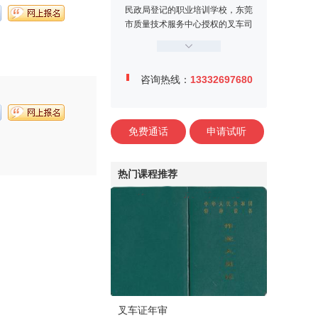
民政局登记的职业培训学校，东莞
市质量技术服务中心授权的叉车司
机定点培训机构。学校位于东莞市
万江区牌楼基村工业区金鳌大道1
2号，交通便利、教学设施完善，
咨询热线：
13332697680
师资力量雄厚，学校内设电工实训
中心、焊工实训中心、叉车司机训
练场、多媒体课室等。
免费通话
申请试听
热门课程推荐
叉车证年审