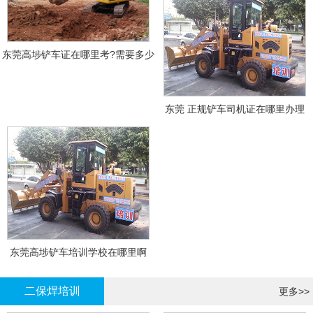
东莞高埗铲车证在哪里考?需要多少
钱?
东莞 正规铲车司机证在哪里办理
东莞高埗铲车培训学校在哪里啊
二保焊培训
更多>>