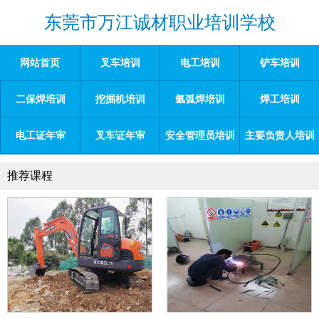
东莞市万江诚材职业培训学校
网站首页
叉车培训
电工培训
铲车培训
二保焊培训
挖掘机培训
氩弧焊培训
焊工培训
电工证年审
叉车证年审
安全管理员培训
主要负责人培训
推荐课程