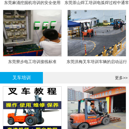
东莞麻涌挖掘机培训的安全使用
东莞茶山焊工培训电弧焊过程中通常
会采取以下措施
东莞寮步电工培训接线标准
东莞洪梅叉车培训车辆的启动运行
叉车培训
更多>>