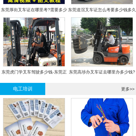
东莞厚街叉车证在哪里考?需要多少
东莞道滘叉车证怎么考要多少钱多久
钱?
拿证
东莞虎门学叉车驾驶多少钱-东莞正
东莞高埗办叉车证去哪里办多少钱?
规叉车培训
电工培训
更多>>